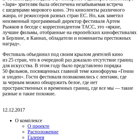
«Заря» зрителям была обеспечена незабываемая встреча
с шедеврами мирового кино. Это киноленты различного
жанра, от режиссеров разных стран ЕС. Но, как заметил
неизменный программный директор фестиваля Артем
Рыжков в беседе с корреспондентом ТАСС, это «яркие,
лучшие фильмы, отобранные на европейских кинофестивалях
в Берлине, в Каннах, обладатели и номинанты престижных
наград».
Фестиваль объединил под своим крылом деятелей кино
из 25 стран, что в очередной раз доказало отсутствие границ
для искусства. В этом году было представлено порядка
50 фильмов, посвященных главной теме кинофорума «Гении
и злодеи». Гости фестиваля познакомились с лентами, где
за черным можно обнаружить белое, где нет
пространственных и временных границ, где все мы — такие
разные и такие похожие.
12.12.2017
О комплексе
О проекте
Расположение
Галерея