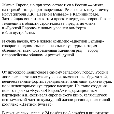
Жить в Европе, но при этом оставаться в России — мечта,
на первый взгляд, противоречивая. Реализовать такую мечту
могут жители ЖК «Цветной Бульвар» в Калининграде.
Застройщик воплотил в этом проекте передовые европейские
тенденции в области строительства, предлагая жизнь
в «Русской Европе» с новым уровнем комфорта
и благоустройства.
И очень важно, что в жилом комплекс «Цветной Бульвар»
говорят на одном языке — на языке культуры, которая
объединяет всех. Современный Калининград — город
с европейским обликом и русской душой.
От прусского Кенигсберга самому западному городу России
достались не только узкие улочки, вымощенные брусчаткой,
величественные форты, грандиозные памятники архитектуры,
но и неповторимое культурное наследие. На этапе создания
нового проекта «RусскаЯ ЕвропА» информационным
партнером XIII фестиваля европейского кино, являющегося
неотъемлемой частью культурной жизни региона, стал жилой
комплекс «Цветной Бульвар».
В течение двух недель с 24 ноября по 8 декабря в кинотеатре